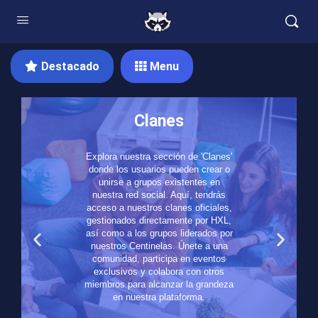
Destacado
Menu
Clanes
Explora nuestra sección de 'Clanes'
donde los usuarios pueden crear o
unirse a grupos existentes en
nuestra red social. Aquí, tendrás
acceso a nuestros clanes oficiales,
gestionados directamente por HXL,
así como a los grupos liderados por
nuestros Centinelas. Únete a una
comunidad, participa en eventos
exclusivos y colabora con otros
miembros para alcanzar la grandeza
en nuestra plataforma.