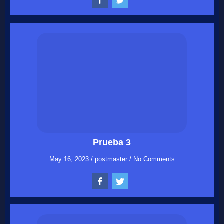
Prueba 3
May 16, 2023
/
postmaster
/
No Comments