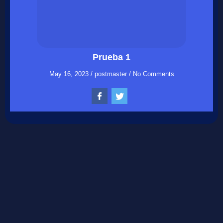
Prueba 1
May 16, 2023
/
postmaster
/
No Comments