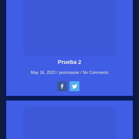
Prueba 2
May 16, 2023
/
postmaster
/
No Comments