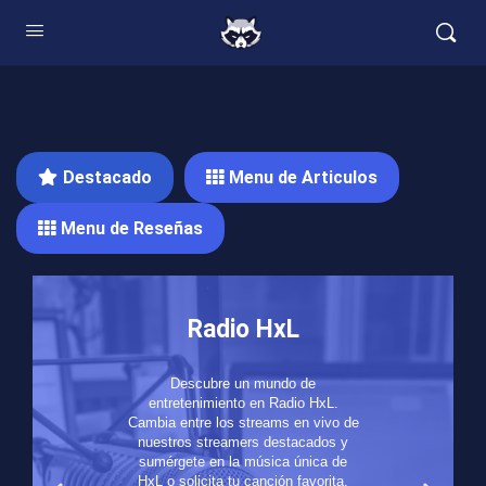
Destacado
Menu de Articulos
Menu de Reseñas
Radio HxL
Descubre un mundo de
entretenimiento en Radio HxL.
Cambia entre los streams en vivo de
nuestros streamers destacados y
sumérgete en la música única de
HxL o solicita tu canción favorita.