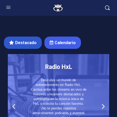
Destacado
Calendario
Radio HxL
Descubre un mundo de
entretenimiento en Radio HxL.
Cambia entre los streams en vivo de
nuestros streamers destacados y
sumérgete en la música única de
HxL o solicita tu canción favorita.
¡No te pierdas nuestros
emocionantes podcasts y eventos