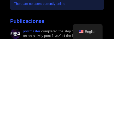
There are no users currently online
Publicaciones
postmaster
completed the step “Remove a favorite
English
on an activity post 1 vez” of the logro
Cambio de
Favorito
4 months ago
postmaster
earned the logro
Cambio de Favorito
4 months ago
postmaster
completed the step “Favorite an activity
post 1 vez” of the logro
Favoritismo Inicial
4 months ago
postmaster
earned the logro
Favoritismo Inicial
4 months ago
mari
completed the step “Your birthday” of the logro